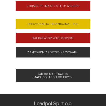
ZOBACZ PEŁNĄ OFERTĘ W SKLEPIE
SPECYFIKACJA TECHNICZNA - PDF
KALKULATOR WAGI OŁOWIU
ZAMÓWIENIE I WYSYŁKA TOWARU
JAK DO NAS TRAFIĆ?
MAPA DOJAZDU DO FIRMY
Leadpol Sp. z o.o.