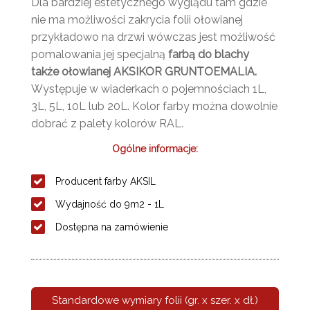
Dla bardziej estetycznego wyglądu tam gdzie
nie ma możliwości zakrycia folii ołowianej
przykładowo na drzwi wówczas jest możliwość
pomalowania jej specjalną
farbą do blachy
także ołowianej AKSIKOR GRUNTOEMALIA.
Występuje w wiaderkach o pojemnościach 1L,
3L, 5L, 10L lub 20L. Kolor farby można dowolnie
dobrać z palety kolorów RAL.
Ogólne informacje:
Producent farby AKSIL
Wydajność do 9m2 - 1L
Dostępna na zamówienie
Standardowe wymiary folii (gr. x szer. x dł.)